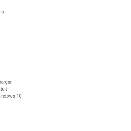
ais
harger
tuit
 windows 10