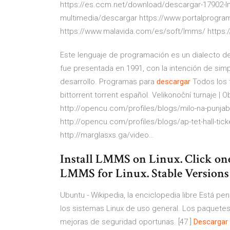
https://es.ccm.net/download/descargar-17902-l
multimedia/descargar https://www.portalprogra
https://www.malavida.com/es/soft/lmms/ https:
Este lenguaje de programación es un dialecto d
fue presentada en 1991, con la intención de simp
desarrollo.
Programas para
descargar
Todos los t
bittorrent torrent español.
Velikonoční turnaje | O
http://opencu.com/profiles/blogs/milo-na-punja
http://opencu.com/profiles/blogs/ap-tet-hall-tic
http://marglasxs.ga/video…
Install LMMS on Linux. Click one
LMMS for Linux. Stable Versions
Ubuntu - Wikipedia, la enciclopedia libre
Está pens
los sistemas Linux de uso general. Los paquet
mejoras de seguridad oportunas. [47 ]
Descargar