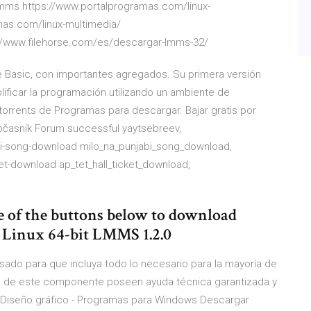
mms https://www.portalprogramas.com/linux-
mas.com/linux-multimedia/
//www.filehorse.com/es/descargar-lmms-32/
e Basic, con importantes agregados. Su primera versión
lificar la programación utilizando un ambiente de
orrents de Programas para descargar. Bajar gratis por
bčasník
Forum successful yaytsebreev,
bi-song-download milo_na_punjabi_song_download,
ket-download ap_tet_hall_ticket_download,
 of the buttons below to download
 Linux 64-bit LMMS 1.2.0
ado para que incluya todo lo necesario para la mayoría de
es de este componente poseen ayuda técnica garantizada y
Diseño gráfico - Programas para Windows
Descargar