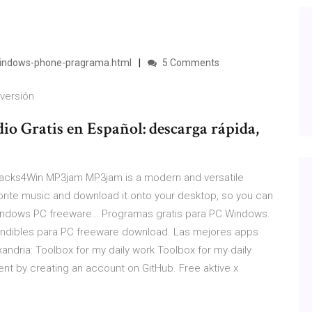
windows-phone-pragrama.html
5 Comments
 versión
o Gratis en Español: descarga rápida,
Cracks4Win
MP3jam MP3jam is a modern and versatile
avorite music and download it onto your desktop, so you can
indows PC freeware…
Programas gratis para PC Windows.
indibles para PC freeware download. Las mejores apps
xandria: Toolbox for my daily work
Toolbox for my daily
ent by creating an account on GitHub.
Free aktive x