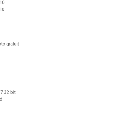
 10
ais
to gratuit
7 32 bit
id